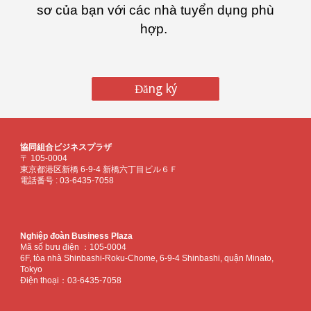
sơ của bạn với các nhà tuyển dụng phù
hợp.
Đăng ký
協同組合ビジネスプラザ
〒 105-0004
東京都港区新橋 6-9-4 新橋六丁目ビル６Ｆ
電話番号 : 03-6435-7058
Nghiệp đoàn Business Plaza
Mã số bưu điện ：
105-0004
6F, tòa nhà Shinbashi-Roku-Chome, 6-9-4 Shinbashi, quận Minato,
Tokyo
Điện thoại：03-6435-7058