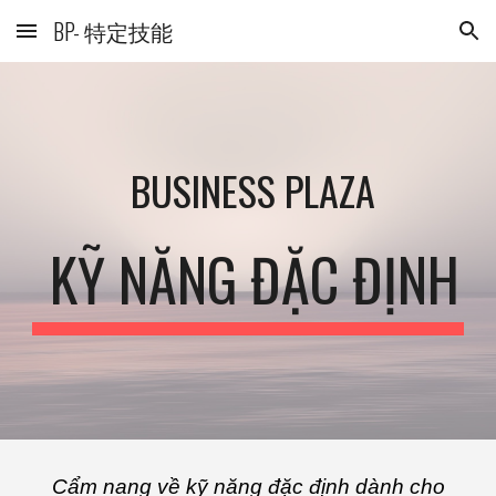
BP- 特定技能
Skip to main content
Skip to navigation
BUSINESS PLAZA
KỸ NĂNG ĐẶC ĐỊNH
Cẩm nang về kỹ năng đặc định dành cho